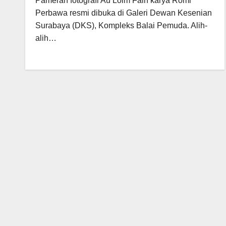
Pameran fotografi Au Loim Fain karya Romi
Perbawa resmi dibuka di Galeri Dewan Kesenian
Surabaya (DKS), Kompleks Balai Pemuda. Alih-
alih…