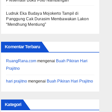
Presentasi Buku Foto Nambangan
Ludruk Eka Budaya Mojokerto Tampil di
Panggung Cak Durasim Membawakan Lakon
“Mendhung Mentiung”
Komentar Terbaru
RuangRana.com
mengenai
Buah Pikiran Hari
Prajitno
hari prajitno
mengenai
Buah Pikiran Hari Prajitno
Kategori