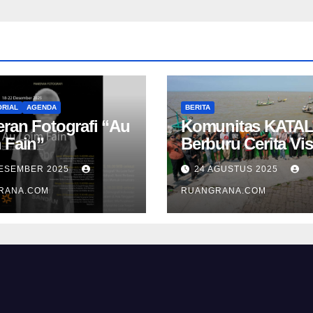
RIAL
AGENDA
BERITA
ran Fotografi “Au
Komunitas KATAL
 Fain”
Berburu Cerita Vis
di Pesisir Namba
DESEMBER 2025
24 AGUSTUS 2025
RANA.COM
RUANGRANA.COM