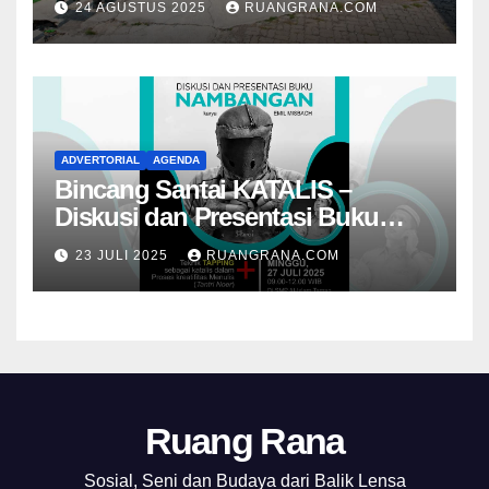
24 AGUSTUS 2025
RUANGRANA.COM
ADVERTORIAL
AGENDA
Bincang Santai KATALIS –
Diskusi dan Presentasi Buku
Foto Nambangan
23 JULI 2025
RUANGRANA.COM
Ruang Rana
Sosial, Seni dan Budaya dari Balik Lensa