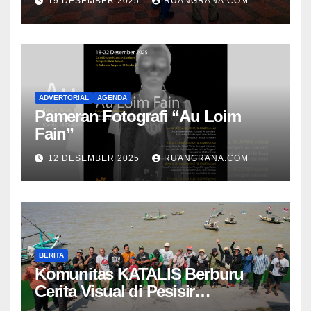
19 DESEMBER 2025
RUANGRANA.COM
ADVERTORIAL
AGENDA
Pameran Fotografi “Au Loim
Fain”
12 DESEMBER 2025
RUANGRANA.COM
BERITA
Komunitas KATALIS Berburu
Cerita Visual di Pesisir
Nambangan