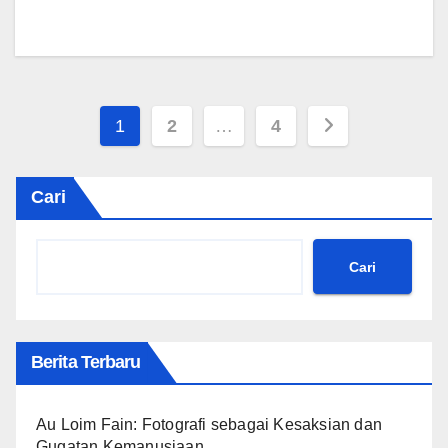
Paginasi
1
2
…
4
pos
Cari
Cari
Berita Terbaru
Au Loim Fain: Fotografi sebagai Kesaksian dan
Gugatan Kemanusiaan