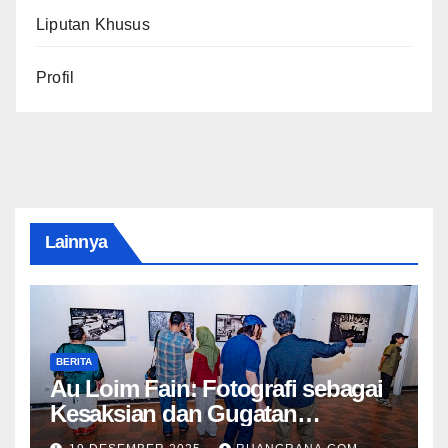
Liputan Khusus
Profil
Lainnya
BERITA
Au Loim Fain: Fotografi sebagai
Kesaksian dan Gugatan
Kemanusiaan