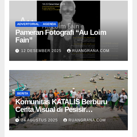
ADVERTORIAL
AGENDA
Pameran Fotografi “Au Loim
Fain”
12 DESEMBER 2025
RUANGRANA.COM
BERITA
Komunitas KATALIS Berburu
Cerita Visual di Pesisir
Nambangan
24 AGUSTUS 2025
RUANGRANA.COM