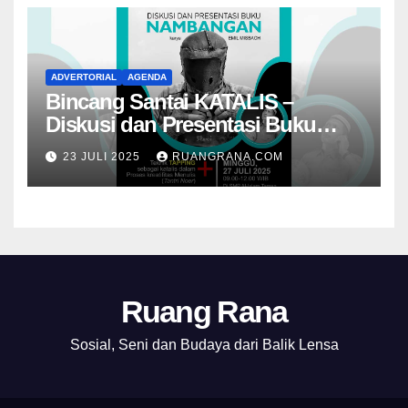
ADVERTORIAL
AGENDA
Bincang Santai KATALIS –
Diskusi dan Presentasi Buku
Foto Nambangan
23 JULI 2025
RUANGRANA.COM
Ruang Rana
Sosial, Seni dan Budaya dari Balik Lensa