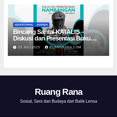
ADVERTORIAL
AGENDA
Bincang Santai KATALIS –
Diskusi dan Presentasi Buku
Foto Nambangan
23 JULI 2025
RUANGRANA.COM
Ruang Rana
Sosial, Seni dan Budaya dari Balik Lensa