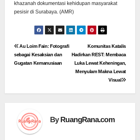
khazanah dokumentasi kehidupan masyarakat
pesisir di Surabaya. (AMR)
Navigasi
Au Loim Fain: Fotografi
Komunitas Katalis
sebagai Kesaksian dan
Hadirkan REST: Membaca
pos
Gugatan Kemanusiaan
Luka Lewat Keheningan,
Menyulam Makna Lewat
Visual
By
RuangRana.com