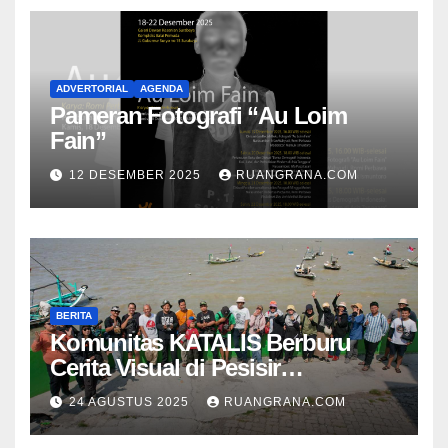
ADVERTORIAL
AGENDA
Pameran Fotografi “Au Loim
Fain”
12 DESEMBER 2025
RUANGRANA.COM
BERITA
Komunitas KATALIS Berburu
Cerita Visual di Pesisir
Nambangan
24 AGUSTUS 2025
RUANGRANA.COM