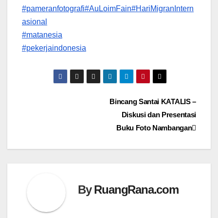
#pameranfotografi
#AuLoimFain
#HariMigranIntern
asional
#matanesia
#pekerjaindonesia
Navigasi
Bincang Santai KATALIS –
Diskusi dan Presentasi
pos
Buku Foto Nambangan
By
RuangRana.com