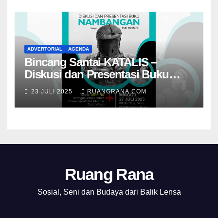
ADVERTORIAL
AGENDA
Bincang Santai KATALIS –
Diskusi dan Presentasi Buku
Foto Nambangan
23 JULI 2025
RUANGRANA.COM
Ruang Rana
Sosial, Seni dan Budaya dari Balik Lensa