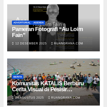
ADVERTORIAL
AGENDA
Pameran Fotografi “Au Loim
Fain”
12 DESEMBER 2025
RUANGRANA.COM
BERITA
Komunitas KATALIS Berburu
Cerita Visual di Pesisir
Nambangan
24 AGUSTUS 2025
RUANGRANA.COM