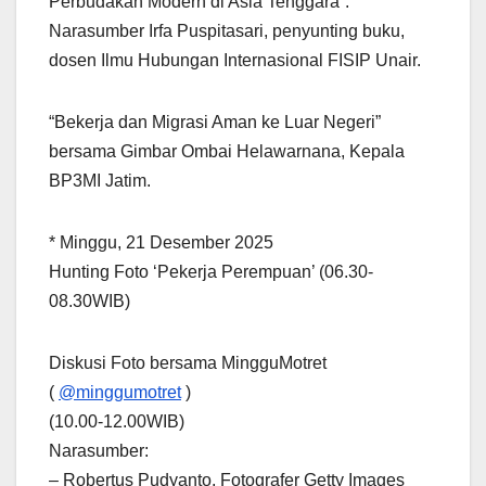
Perbudakan Modern di Asia Tenggara”.
Narasumber Irfa Puspitasari, penyunting buku,
dosen Ilmu Hubungan Internasional FISIP Unair.
“Bekerja dan Migrasi Aman ke Luar Negeri”
bersama Gimbar Ombai Helawarnana, Kepala
BP3MI Jatim.
* Minggu, 21 Desember 2025
Hunting Foto ‘Pekerja Perempuan’ (06.30-
08.30WIB)
Diskusi Foto bersama MingguMotret
(
@minggumotret
)
(10.00-12.00WIB)
Narasumber:
– Robertus Pudyanto, Fotografer Getty Images