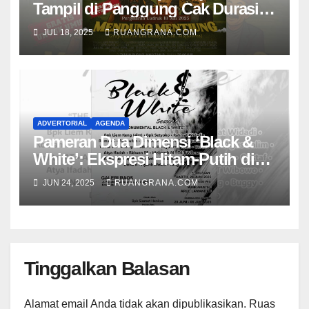
Tampil di Panggung Cak Durasim
Membawakan Lakon “Mendhung
JUL 18, 2025
RUANGRANA.COM
Mentiung”
ADVERTORIAL
AGENDA
Pameran Dua Dimensi ‘Black &
White’: Ekspresi Hitam-Putih di
Galeri Raos
JUN 24, 2025
RUANGRANA.COM
Tinggalkan Balasan
Alamat email Anda tidak akan dipublikasikan.
Ruas