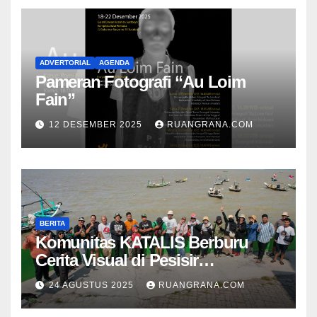
ADVERTORIAL
AGENDA
Pameran Fotografi “Au Loim
Fain”
12 DESEMBER 2025
RUANGRANA.COM
BERITA
Komunitas KATALIS Berburu
Cerita Visual di Pesisir
Nambangan
24 AGUSTUS 2025
RUANGRANA.COM