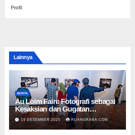
Profil
Lainnya
BERITA
Au Loim Fain: Fotografi sebagai
Kesaksian dan Gugatan
Kemanusiaan
19 DESEMBER 2025
RUANGRANA.COM