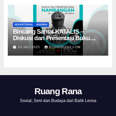
ADVERTORIAL
AGENDA
Bincang Santai KATALIS –
Diskusi dan Presentasi Buku
Foto Nambangan
23 JULI 2025
RUANGRANA.COM
Ruang Rana
Sosial, Seni dan Budaya dari Balik Lensa