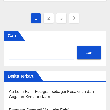
Paginasi
1
2
3
pos
Cari
Cari
Berita Terbaru
Au Loim Fain: Fotografi sebagai Kesaksian dan
Gugatan Kemanusiaan
Pameran Fotografi “Au Loim Fain”