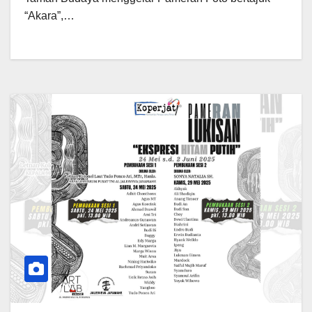
“Akara”,…