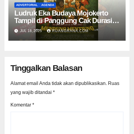
ADVERTORIAL
AGENDA
Ludruk Eka Budaya Mojokerto
Tampil di Panggung Cak Durasim
Membawakan Lakon “Mendhung
JUL 18, 2025
RUANGRANA.COM
Mentiung”
Tinggalkan Balasan
Alamat email Anda tidak akan dipublikasikan.
Ruas
yang wajib ditandai
*
Komentar
*