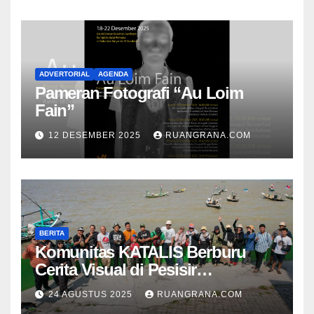
ADVERTORIAL
AGENDA
Pameran Fotografi “Au Loim
Fain”
12 DESEMBER 2025
RUANGRANA.COM
BERITA
Komunitas KATALIS Berburu
Cerita Visual di Pesisir
Nambangan
24 AGUSTUS 2025
RUANGRANA.COM