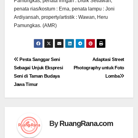
Pamungkas, penata iringan : Didik Setiawan,
penata rias/kostum : Erna, penata lampu : Joni
Ardiyansah, property/artistik : Wawan, Heru
Pamungkas. (AMR)
Navigasi
Pesta Sanggar Seni
Adaptasi Street
Sebagai Unjuk Ekspresi
Photography untuk Foto
pos
Seni di Taman Budaya
Lomba
Jawa Timur
By
RuangRana.com