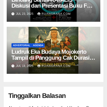
Diskusi dan Presentasi Buku Foto
Nambangan
JUL 23, 2025
RUANGRANA.COM
ADVERTORIAL
AGENDA
Ludruk Eka Budaya Mojokerto
Tampil di Panggung Cak Durasim
Membawakan Lakon “Mendhung
JUL 18, 2025
RUANGRANA.COM
Mentiung”
Tinggalkan Balasan