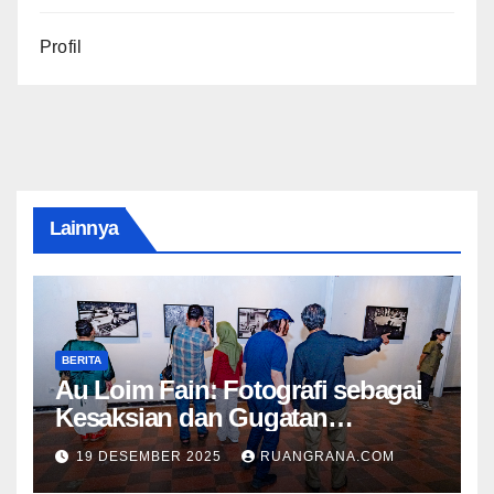
Profil
Lainnya
BERITA
Au Loim Fain: Fotografi sebagai
Kesaksian dan Gugatan
Kemanusiaan
19 DESEMBER 2025
RUANGRANA.COM