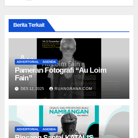
Berita Terkait
ADVERTORIAL
AGENDA
Pameran Fotografi “Au Loim
Fain”
DES 12, 2025
RUANGRANA.COM
ADVERTORIAL
AGENDA
Bincang Santai KATALIS –