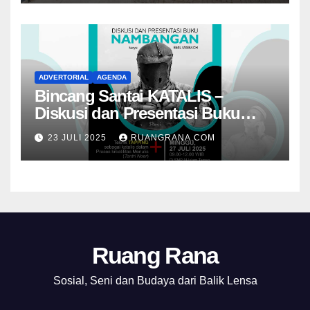
ADVERTORIAL
AGENDA
Bincang Santai KATALIS –
Diskusi dan Presentasi Buku
Foto Nambangan
23 JULI 2025
RUANGRANA.COM
Ruang Rana
Sosial, Seni dan Budaya dari Balik Lensa