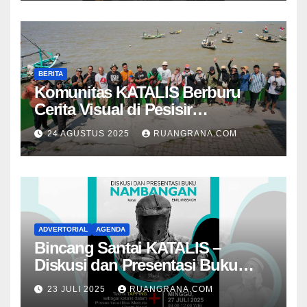
BERITA
Komunitas KATALIS Berburu
Cerita Visual di Pesisir
Nambangan
24 AGUSTUS 2025
RUANGRANA.COM
ADVERTORIAL
AGENDA
Bincang Santai KATALIS –
Diskusi dan Presentasi Buku
Foto Nambangan
23 JULI 2025
RUANGRANA.COM