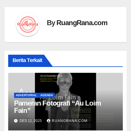
By
RuangRana.com
Berita Terkait
ADVERTORIAL
AGENDA
Pameran Fotografi “Au Loim
Fain”
DES 12, 2025
RUANGRANA.COM