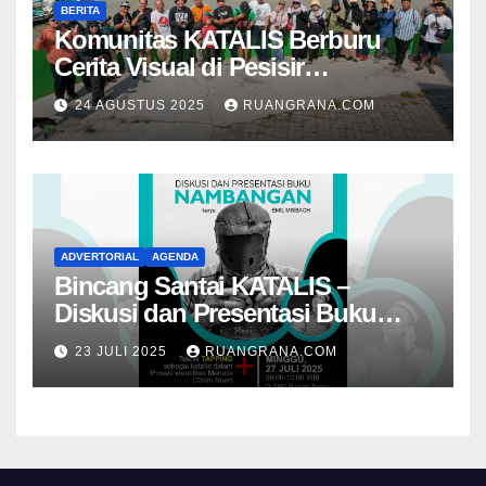
BERITA
Komunitas KATALIS Berburu
Cerita Visual di Pesisir
Nambangan
24 AGUSTUS 2025
RUANGRANA.COM
ADVERTORIAL
AGENDA
Bincang Santai KATALIS –
Diskusi dan Presentasi Buku
Foto Nambangan
23 JULI 2025
RUANGRANA.COM