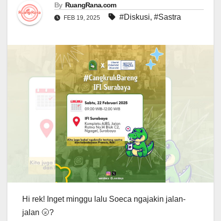
By
RuangRana.com
#Diskusi
,
#Sastra
FEB 19, 2025
Hi rek! Inget minggu lalu Soeca ngajakin jalan-
jalan 🌝?