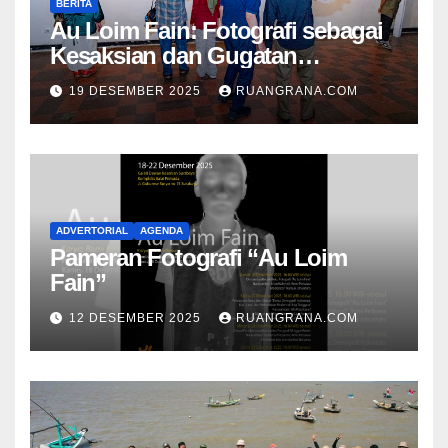
BERITA
Au Loim Fain: Fotografi sebagai
Kesaksian dan Gugatan
Kemanusiaan
19 DESEMBER 2025
RUANGRANA.COM
ADVERTORIAL
AGENDA
Pameran Fotografi “Au Loim
Fain”
12 DESEMBER 2025
RUANGRANA.COM