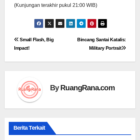
(Kunjungan terakhir pukul 21:00 WIB)
Navigasi
Small Flash, Big
Bincang Santai Katalis:
Impact!
Military Portrait
pos
By
RuangRana.com
Berita Terkait