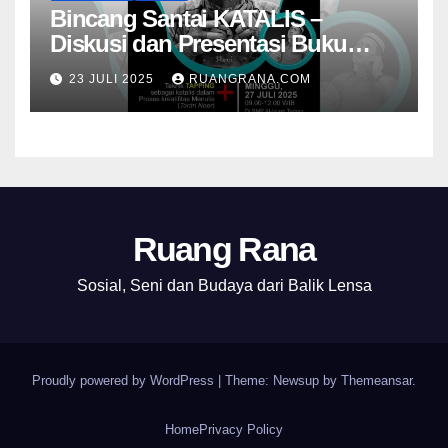
Bincang Santai KATALIS –
Diskusi dan Presentasi Buku
Foto Nambangan
23 JULI 2025
RUANGRANA.COM
Ruang Rana
Sosial, Seni dan Budaya dari Balik Lensa
Proudly powered by WordPress
|
Theme: Newsup by
Themeansar
.
Home
Privacy Policy