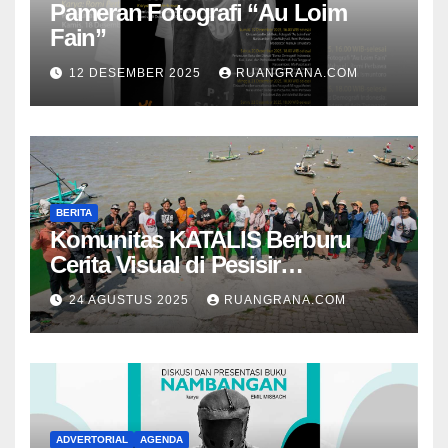
Pameran Fotografi “Au Loim
Fain”
12 DESEMBER 2025
RUANGRANA.COM
BERITA
Komunitas KATALIS Berburu
Cerita Visual di Pesisir
Nambangan
24 AGUSTUS 2025
RUANGRANA.COM
ADVERTORIAL
AGENDA