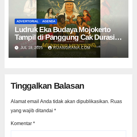
ADVERTORIAL
AGENDA
Ludruk Eka Budaya Mojokerto
Tampil di Panggung Cak Durasim
Membawakan Lakon “Mendhung
JUL 18, 2025
RUANGRANA.COM
Mentiung”
Tinggalkan Balasan
Alamat email Anda tidak akan dipublikasikan.
Ruas
yang wajib ditandai
*
Komentar
*