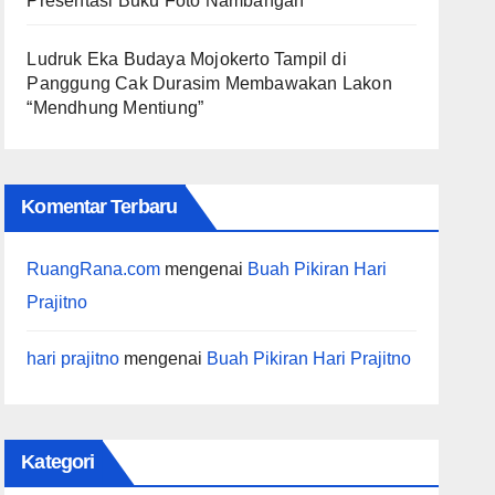
Presentasi Buku Foto Nambangan
Ludruk Eka Budaya Mojokerto Tampil di
Panggung Cak Durasim Membawakan Lakon
“Mendhung Mentiung”
Komentar Terbaru
RuangRana.com
mengenai
Buah Pikiran Hari
Prajitno
hari prajitno
mengenai
Buah Pikiran Hari Prajitno
Kategori