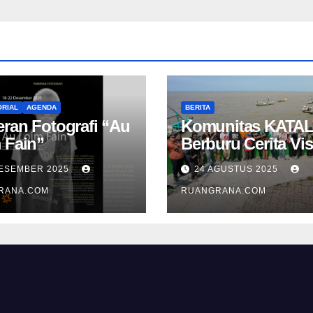
RIAL
AGENDA
BERITA
ran Fotografi “Au
Komunitas KATAL
 Fain”
Berburu Cerita Vis
di Pesisir Namba
DESEMBER 2025
24 AGUSTUS 2025
RANA.COM
RUANGRANA.COM