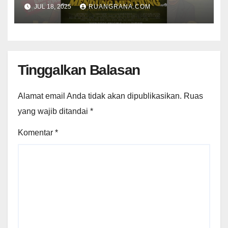
Membawakan Lakon “Mendhung
JUL 18, 2025
RUANGRANA.COM
Mentiung”
Tinggalkan Balasan
Alamat email Anda tidak akan dipublikasikan.
Ruas
yang wajib ditandai
*
Komentar
*