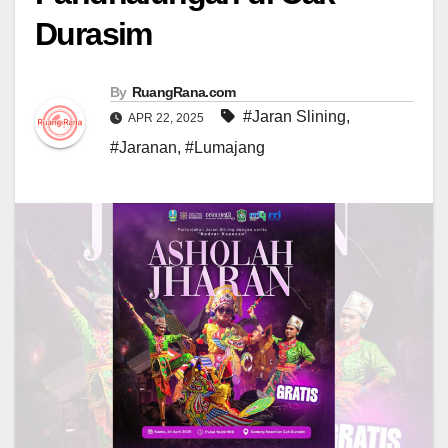
Durasim
By
RuangRana.com
#Jaran Slining
,
APR 22, 2025
#Jaranan
,
#Lumajang