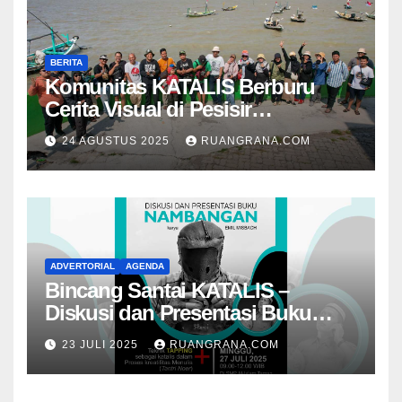
BERITA
Komunitas KATALIS Berburu
Cerita Visual di Pesisir
Nambangan
24 AGUSTUS 2025
RUANGRANA.COM
ADVERTORIAL
AGENDA
Bincang Santai KATALIS –
Diskusi dan Presentasi Buku
Foto Nambangan
23 JULI 2025
RUANGRANA.COM