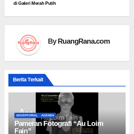
pos
di Galeri Merah Putih
By
RuangRana.com
Berita Terkait
ADVERTORIAL
AGENDA
Pameran Fotografi “Au Loim
Fain”