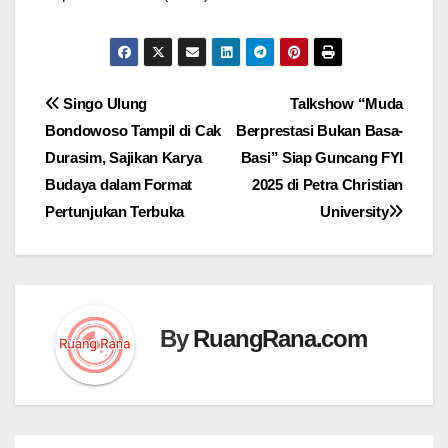
Navigasi
Singo Ulung
Talkshow “Muda
Bondowoso Tampil di Cak
Berprestasi Bukan Basa-
pos
Durasim, Sajikan Karya
Basi” Siap Guncang FYI
Budaya dalam Format
2025 di Petra Christian
Pertunjukan Terbuka
University
By
RuangRana.com