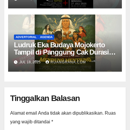
ADVERTORIAL
AGENDA
Ludruk Eka Budaya Mojokerto
Tampil di Panggung Cak Durasim
Membawakan Lakon “Mendhung
JUL 18, 2025
RUANGRANA.COM
Mentiung”
Tinggalkan Balasan
Alamat email Anda tidak akan dipublikasikan.
Ruas
yang wajib ditandai
*