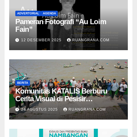
ADVERTORIAL
AGENDA
Pameran Fotografi “Au Loim
Fain”
12 DESEMBER 2025
RUANGRANA.COM
BERITA
Komunitas KATALIS Berburu
Cerita Visual di Pesisir
Nambangan
24 AGUSTUS 2025
RUANGRANA.COM