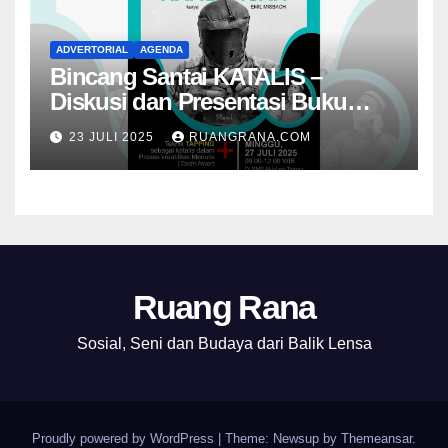
ADVERTORIAL
AGENDA
Bincang Santai KATALIS –
Diskusi dan Presentasi Buku
Foto Nambangan
23 JULI 2025
RUANGRANA.COM
Ruang Rana
Sosial, Seni dan Budaya dari Balik Lensa
Proudly powered by WordPress
|
Theme: Newsup by
Themeansar
.