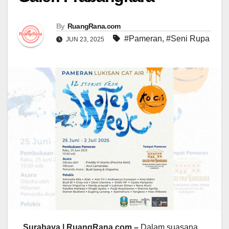
By
RuangRana.com
#Pameran
,
#Seni Rupa
JUN 23, 2025
Surabaya | RuangRana.com –
Dalam suasana