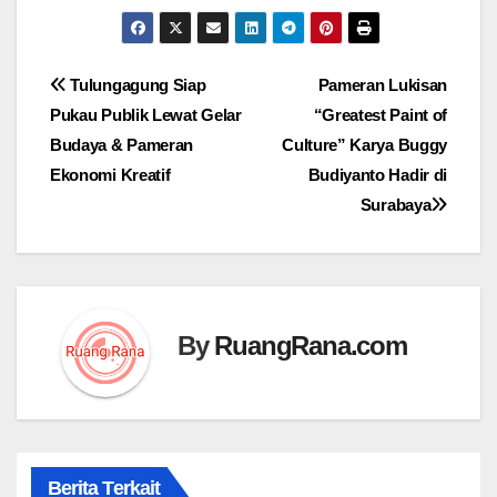
Navigasi
Tulungagung Siap
Pameran Lukisan
Pukau Publik Lewat Gelar
“Greatest Paint of
pos
Budaya & Pameran
Culture” Karya Buggy
Ekonomi Kreatif
Budiyanto Hadir di
Surabaya
By
RuangRana.com
Berita Terkait