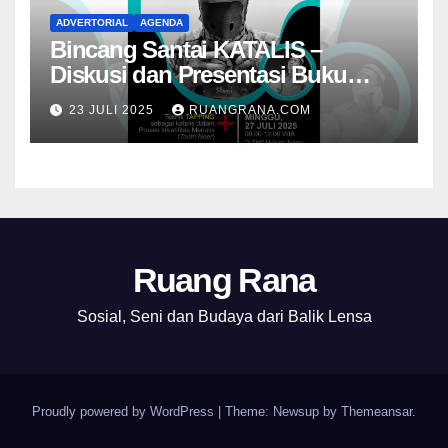
ADVERTORIAL
AGENDA
Bincang Santai KATALIS –
Diskusi dan Presentasi Buku
Foto Nambangan
23 JULI 2025
RUANGRANA.COM
Ruang Rana
Sosial, Seni dan Budaya dari Balik Lensa
Proudly powered by WordPress
|
Theme: Newsup by
Themeansar
.