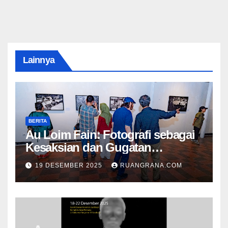
Lainnya
BERITA
Au Loim Fain: Fotografi sebagai
Kesaksian dan Gugatan
Kemanusiaan
19 DESEMBER 2025
RUANGRANA.COM