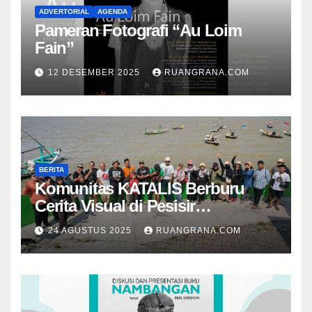
ADVERTORIAL
AGENDA
Pameran Fotografi “Au Loim
Fain”
12 DESEMBER 2025
RUANGRANA.COM
BERITA
Komunitas KATALIS Berburu
Cerita Visual di Pesisir
Nambangan
24 AGUSTUS 2025
RUANGRANA.COM