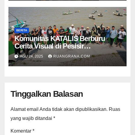
BERITA
Komunitas KATALIS Berburu
Cerita Visual di Pesisir
Nambangan
AGU 24, 2025
RUANGRANA.COM
Tinggalkan Balasan
Alamat email Anda tidak akan dipublikasikan.
Ruas
yang wajib ditandai
*
Komentar
*