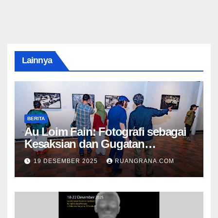
Lainnya
BERITA
Au Loim Fain: Fotografi sebagai
Kesaksian dan Gugatan
Kemanusiaan
19 DESEMBER 2025
RUANGRANA.COM