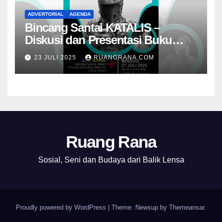
ADVERTORIAL
AGENDA
Bincang Santai KATALIS –
Diskusi dan Presentasi Buku
Foto Nambangan
23 JULI 2025
RUANGRANA.COM
Ruang Rana
Sosial, Seni dan Budaya dari Balik Lensa
Proudly powered by WordPress
|
Theme: Newsup by
Themeansar
.