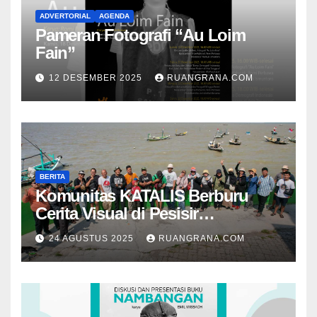
ADVERTORIAL
AGENDA
Pameran Fotografi “Au Loim
Fain”
12 DESEMBER 2025
RUANGRANA.COM
BERITA
Komunitas KATALIS Berburu
Cerita Visual di Pesisir
Nambangan
24 AGUSTUS 2025
RUANGRANA.COM