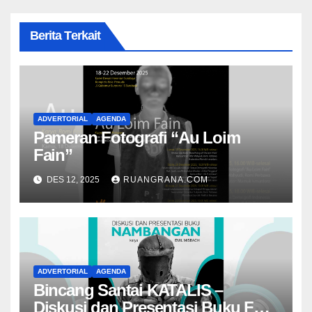
Berita Terkait
ADVERTORIAL
AGENDA
Pameran Fotografi “Au Loim
Fain”
DES 12, 2025
RUANGRANA.COM
ADVERTORIAL
AGENDA
Bincang Santai KATALIS –
Diskusi dan Presentasi Buku Foto