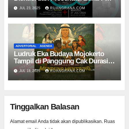
Nambangan
JUL 23, 2025
RUANGRANA.COM
ADVERTORIAL
AGENDA
Ludruk Eka Budaya Mojokerto
Tampil di Panggung Cak Durasim
Membawakan Lakon “Mendhung
JUL 18, 2025
RUANGRANA.COM
Mentiung”
Tinggalkan Balasan
Alamat email Anda tidak akan dipublikasikan.
Ruas