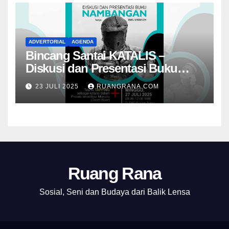
ADVERTORIAL
AGENDA
Bincang Santai KATALIS –
Diskusi dan Presentasi Buku
Foto Nambangan
23 JULI 2025
RUANGRANA.COM
Ruang Rana
Sosial, Seni dan Budaya dari Balik Lensa