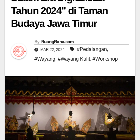
Tahun 2024” di Taman
Budaya Jawa Timur
By
RuangRana.com
#Pedalangan
,
MAR 22, 2024
#Wayang
,
#Wayang Kulit
,
#Workshop