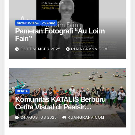
ADVERTORIAL
AGENDA
Pameran Fotografi “Au Loim
Fain”
12 DESEMBER 2025
RUANGRANA.COM
BERITA
Komunitas KATALIS Berburu
Cerita Visual di Pesisir
Nambangan
24 AGUSTUS 2025
RUANGRANA.COM