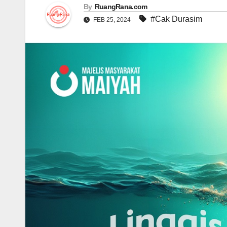
By
RuangRana.com
#Cak Durasim
FEB 25, 2024