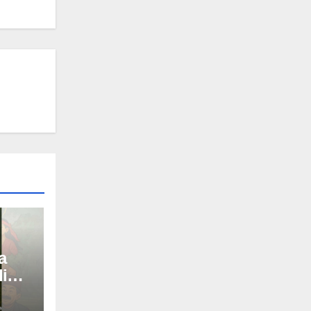
a
i
akan