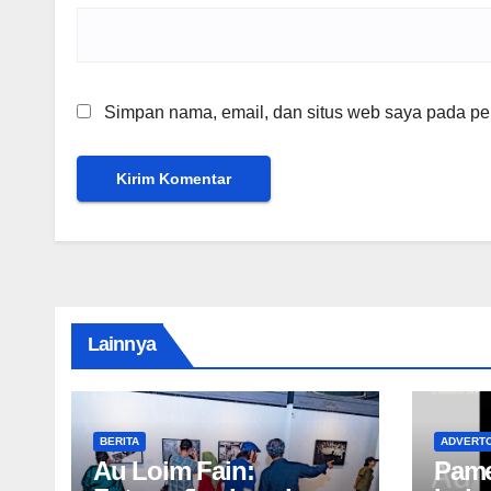
Simpan nama, email, dan situs web saya pada per
Lainnya
BERITA
ADVERTO
Au Loim Fain:
Pame