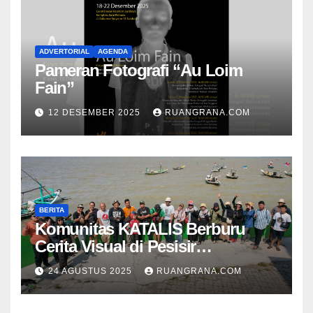
ADVERTORIAL
AGENDA
Pameran Fotografi “Au Loim
Fain”
12 DESEMBER 2025
RUANGRANA.COM
BERITA
Komunitas KATALIS Berburu
Cerita Visual di Pesisir
Nambangan
24 AGUSTUS 2025
RUANGRANA.COM