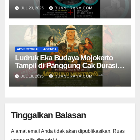
Nambangan
JUL 23, 2025
RUANGRANA.COM
ADVERTORIAL
AGENDA
Ludruk Eka Budaya Mojokerto
Tampil di Panggung Cak Durasim
Membawakan Lakon “Mendhung
JUL 18, 2025
RUANGRANA.COM
Mentiung”
Tinggalkan Balasan
Alamat email Anda tidak akan dipublikasikan.
Ruas