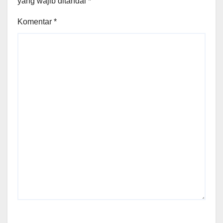
yang wajib ditandai
*
Komentar
*