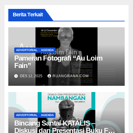
Berita Terkait
ADVERTORIAL
AGENDA
Pameran Fotografi “Au Loim
Fain”
DES 12, 2025
RUANGRANA.COM
ADVERTORIAL
AGENDA
Bincang Santai KATALIS –
Diskusi dan Presentasi Buku Foto