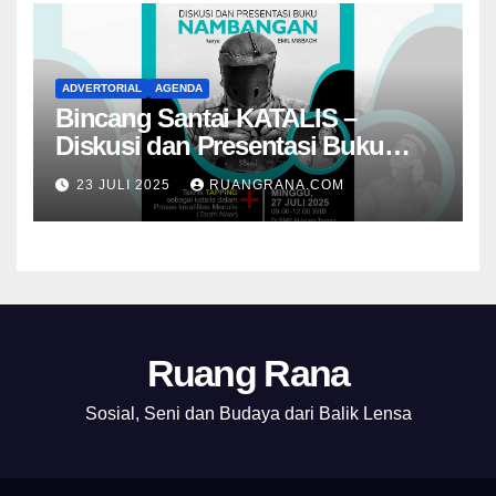
ADVERTORIAL
AGENDA
Bincang Santai KATALIS –
Diskusi dan Presentasi Buku
Foto Nambangan
23 JULI 2025
RUANGRANA.COM
Ruang Rana
Sosial, Seni dan Budaya dari Balik Lensa