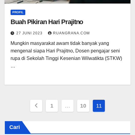
PROFIL
Buah Pikiran Hari Prajitno
27 JUNI 2023
RUANGRANA.COM
Mungkin masyarakat awam tidak banyak yang
mengenal siapa Hari Prajitno, Dosen pengajar seni
rupa di Sekolah Tinggi Kesenian Wilwatikta (STKW)
…
Paginasi
1
…
10
11
pos
Cari