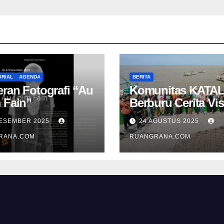
RIAL
AGENDA
BERITA
ran Fotografi “Au
Komunitas KATAL
 Fain”
Berburu Cerita Vis
di Pesisir Namba
DESEMBER 2025
24 AGUSTUS 2025
RANA.COM
RUANGRANA.COM