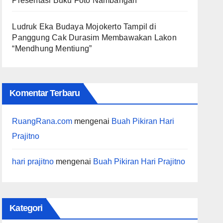
Presentasi Buku Foto Nambangan
Ludruk Eka Budaya Mojokerto Tampil di
Panggung Cak Durasim Membawakan Lakon
“Mendhung Mentiung”
Komentar Terbaru
RuangRana.com
mengenai
Buah Pikiran Hari
Prajitno
hari prajitno
mengenai
Buah Pikiran Hari Prajitno
Kategori