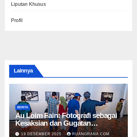
Liputan Khusus
Profil
Lainnya
BERITA
Au Loim Fain: Fotografi sebagai
Kesaksian dan Gugatan
Kemanusiaan
19 DESEMBER 2025
RUANGRANA.COM