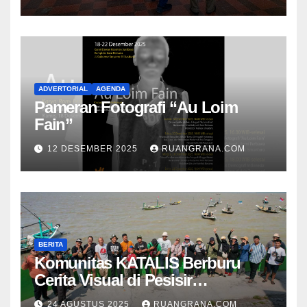
ADVERTORIAL
AGENDA
Pameran Fotografi “Au Loim
Fain”
12 DESEMBER 2025
RUANGRANA.COM
BERITA
Komunitas KATALIS Berburu
Cerita Visual di Pesisir
Nambangan
24 AGUSTUS 2025
RUANGRANA.COM