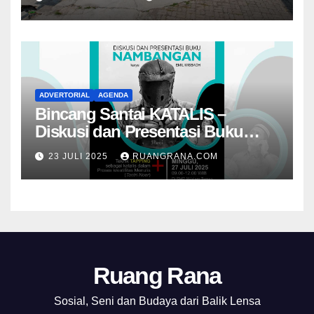
ADVERTORIAL
AGENDA
Bincang Santai KATALIS –
Diskusi dan Presentasi Buku
Foto Nambangan
23 JULI 2025
RUANGRANA.COM
Ruang Rana
Sosial, Seni dan Budaya dari Balik Lensa