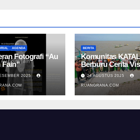
RIAL
AGENDA
BERITA
ran Fotografi “Au
Komunitas KATAL
 Fain”
Berburu Cerita Vis
di Pesisir Namba
DESEMBER 2025
24 AGUSTUS 2025
RANA.COM
RUANGRANA.COM