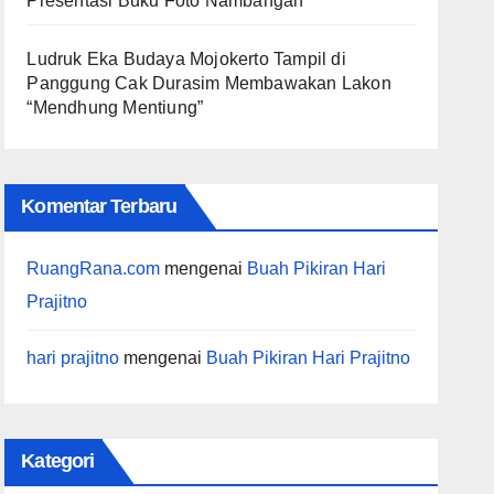
Presentasi Buku Foto Nambangan
Ludruk Eka Budaya Mojokerto Tampil di
Panggung Cak Durasim Membawakan Lakon
“Mendhung Mentiung”
Komentar Terbaru
RuangRana.com
mengenai
Buah Pikiran Hari
Prajitno
hari prajitno
mengenai
Buah Pikiran Hari Prajitno
Kategori