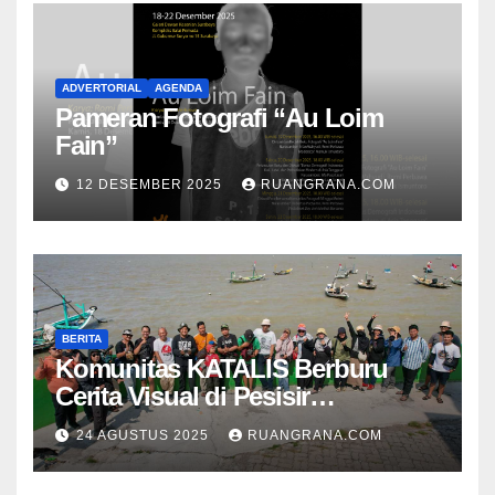
ADVERTORIAL
AGENDA
Pameran Fotografi “Au Loim
Fain”
12 DESEMBER 2025
RUANGRANA.COM
BERITA
Komunitas KATALIS Berburu
Cerita Visual di Pesisir
Nambangan
24 AGUSTUS 2025
RUANGRANA.COM