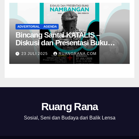
ADVERTORIAL
AGENDA
Bincang Santai KATALIS –
Diskusi dan Presentasi Buku
Foto Nambangan
23 JULI 2025
RUANGRANA.COM
Ruang Rana
Sosial, Seni dan Budaya dari Balik Lensa