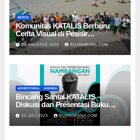
BERITA
Komunitas KATALIS Berburu
Cerita Visual di Pesisir
Nambangan
24 AGUSTUS 2025
RUANGRANA.COM
ADVERTORIAL
AGENDA
Bincang Santai KATALIS –
Diskusi dan Presentasi Buku
Foto Nambangan
23 JULI 2025
RUANGRANA.COM