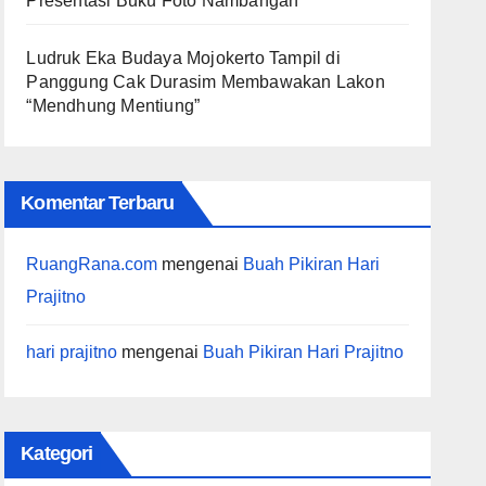
Presentasi Buku Foto Nambangan
Ludruk Eka Budaya Mojokerto Tampil di
Panggung Cak Durasim Membawakan Lakon
“Mendhung Mentiung”
Komentar Terbaru
RuangRana.com
mengenai
Buah Pikiran Hari
Prajitno
hari prajitno
mengenai
Buah Pikiran Hari Prajitno
Kategori