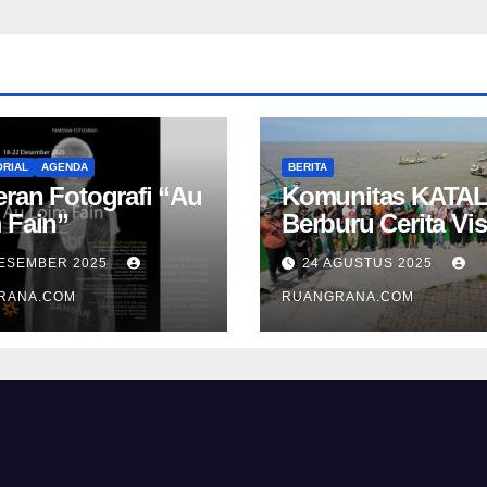
RIAL
AGENDA
BERITA
ran Fotografi “Au
Komunitas KATAL
 Fain”
Berburu Cerita Vis
di Pesisir Namba
DESEMBER 2025
24 AGUSTUS 2025
RANA.COM
RUANGRANA.COM