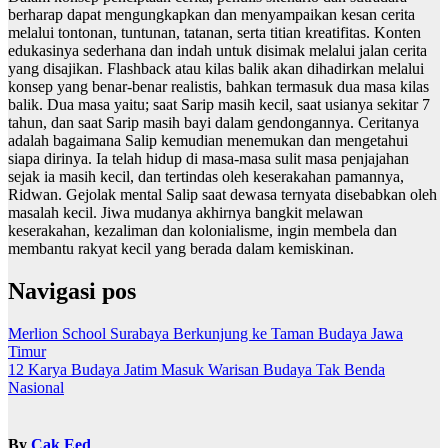
berharap dapat mengungkapkan dan menyampaikan kesan cerita
melalui tontonan, tuntunan, tatanan, serta titian kreatifitas. Konten
edukasinya sederhana dan indah untuk disimak melalui jalan cerita
yang disajikan. Flashback atau kilas balik akan dihadirkan melalui
konsep yang benar-benar realistis, bahkan termasuk dua masa kilas
balik. Dua masa yaitu; saat Sarip masih kecil, saat usianya sekitar 7
tahun, dan saat Sarip masih bayi dalam gendongannya. Ceritanya
adalah bagaimana Salip kemudian menemukan dan mengetahui
siapa dirinya. Ia telah hidup di masa-masa sulit masa penjajahan
sejak ia masih kecil, dan tertindas oleh keserakahan pamannya,
Ridwan. Gejolak mental Salip saat dewasa ternyata disebabkan oleh
masalah kecil. Jiwa mudanya akhirnya bangkit melawan
keserakahan, kezaliman dan kolonialisme, ingin membela dan
membantu rakyat kecil yang berada dalam kemiskinan.
Navigasi pos
Merlion School Surabaya Berkunjung ke Taman Budaya Jawa
Timur
12 Karya Budaya Jatim Masuk Warisan Budaya Tak Benda
Nasional
By
Cak Eed