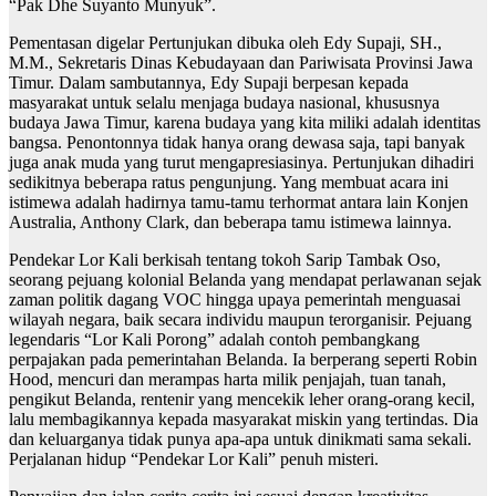
“Pak Dhe Suyanto Munyuk”.
Pementasan digelar Pertunjukan dibuka oleh Edy Supaji, SH.,
M.M., Sekretaris Dinas Kebudayaan dan Pariwisata Provinsi Jawa
Timur. Dalam sambutannya, Edy Supaji berpesan kepada
masyarakat untuk selalu menjaga budaya nasional, khususnya
budaya Jawa Timur, karena budaya yang kita miliki adalah identitas
bangsa. Penontonnya tidak hanya orang dewasa saja, tapi banyak
juga anak muda yang turut mengapresiasinya. Pertunjukan dihadiri
sedikitnya beberapa ratus pengunjung. Yang membuat acara ini
istimewa adalah hadirnya tamu-tamu terhormat antara lain Konjen
Australia, Anthony Clark, dan beberapa tamu istimewa lainnya.
Pendekar Lor Kali berkisah tentang tokoh Sarip Tambak Oso,
seorang pejuang kolonial Belanda yang mendapat perlawanan sejak
zaman politik dagang VOC hingga upaya pemerintah menguasai
wilayah negara, baik secara individu maupun terorganisir. Pejuang
legendaris “Lor Kali Porong” adalah contoh pembangkang
perpajakan pada pemerintahan Belanda. Ia berperang seperti Robin
Hood, mencuri dan merampas harta milik penjajah, tuan tanah,
pengikut Belanda, rentenir yang mencekik leher orang-orang kecil,
lalu membagikannya kepada masyarakat miskin yang tertindas. Dia
dan keluarganya tidak punya apa-apa untuk dinikmati sama sekali.
Perjalanan hidup “Pendekar Lor Kali” penuh misteri.