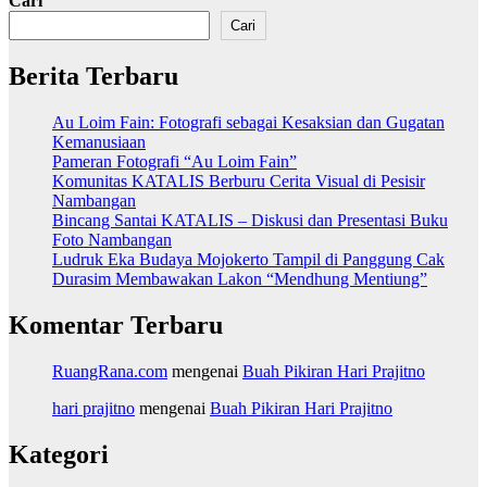
Cari
Cari
Berita Terbaru
Au Loim Fain: Fotografi sebagai Kesaksian dan Gugatan
Kemanusiaan
Pameran Fotografi “Au Loim Fain”
Komunitas KATALIS Berburu Cerita Visual di Pesisir
Nambangan
Bincang Santai KATALIS – Diskusi dan Presentasi Buku
Foto Nambangan
Ludruk Eka Budaya Mojokerto Tampil di Panggung Cak
Durasim Membawakan Lakon “Mendhung Mentiung”
Komentar Terbaru
RuangRana.com
mengenai
Buah Pikiran Hari Prajitno
hari prajitno
mengenai
Buah Pikiran Hari Prajitno
Kategori