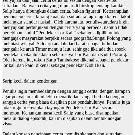
Penyajian dan jalan cerita cerita ini sesuai dengan kreativitas
sutradara. Banyak cerita yang diputar di bioskop tentang karakter
Salip hanya dibungkus dalam cerita, bukan figuratif. Keterampilan
pembuatan cerita kurang kuat, dan sutradara ragu-ragu karena takut
melanggar standar naskah. Oleh karena itu, penulis-sutradara ingin
menyajikan pertunjukan dengan cerita yang berbeda, namun tidak
berlebihan. Judul “Pendekar Lor Kali” sekaligus dipilih untuk
mengajak masyarakat berpikir secara geografis.Sungai Polong yang
melintasi wilayah Sidoarjo adalah dari barat sebagai hulu dan
mengalir ke arah Timur menuju laut, sehingga jika ada dua sosok
pendekar maka itu adalah seharusnya Lor Kali dan Kidul Porong.
Oleh karena itu, tokoh Sarip Tambakoso dikenal sebagai pendekar
lor kali dan Paidi dikenal sebagai pendekar Kidul kali.
Sarip kecil dalam gendongan
Penulis ingin membedahnya dengan sanggit cerita, dengan harapan
agar penyajian kali ini lebih menarik dan sangat berbeda dengan
sanggit cerita yang biasa disajikan para pendahulunya. Penulis juga
tidak ingin menyajikan tayangan Pendekar Lor Kali secara
monoton. Kenangan masa kecil Salip yang biasa disampaikan
melalui dialog episodik, kali ini disajikan dalam bentuk adegan
visual.
Dalam konsep penciptaan cerita, penulis skenario dan sutradara