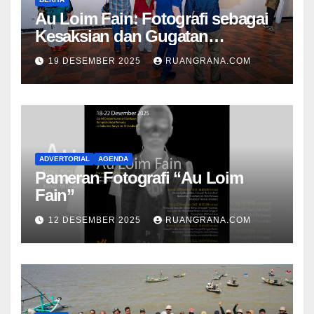
Au Loim Fain: Fotografi sebagai
Kesaksian dan Gugatan
Kemanusiaan
19 DESEMBER 2025
RUANGRANA.COM
ADVERTORIAL
AGENDA
Pameran Fotografi “Au Loim
Fain”
12 DESEMBER 2025
RUANGRANA.COM