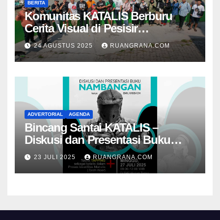
BERITA
Komunitas KATALIS Berburu
Cerita Visual di Pesisir
Nambangan
24 AGUSTUS 2025
RUANGRANA.COM
ADVERTORIAL
AGENDA
Bincang Santai KATALIS –
Diskusi dan Presentasi Buku
Foto Nambangan
23 JULI 2025
RUANGRANA.COM