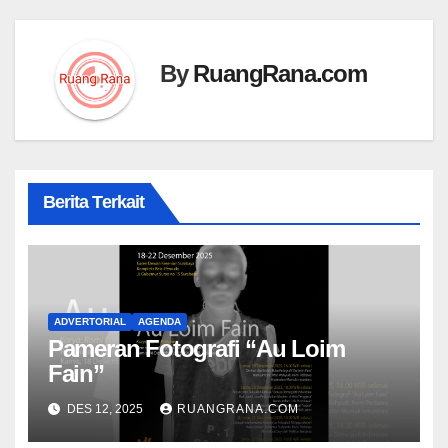
By
RuangRana.com
Berita Terkait
ADVERTORIAL
AGENDA
Pameran Fotografi “Au Loim
Fain”
DES 12, 2025
RUANGRANA.COM