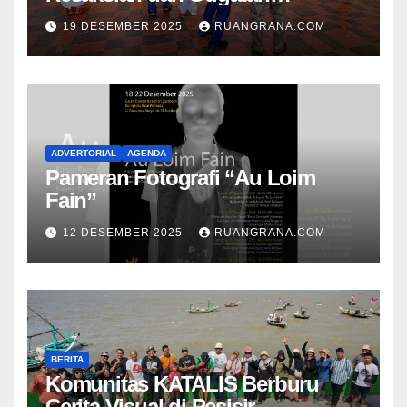
Kemanusiaan
19 DESEMBER 2025
RUANGRANA.COM
ADVERTORIAL
AGENDA
Pameran Fotografi “Au Loim
Fain”
12 DESEMBER 2025
RUANGRANA.COM
BERITA
Komunitas KATALIS Berburu
Cerita Visual di Pesisir