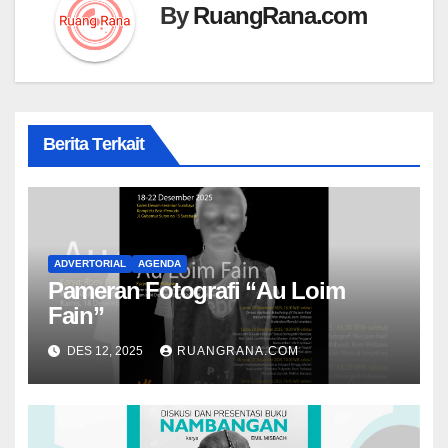
By
RuangRana.com
Berita Terkait
ADVERTORIAL
AGENDA
Pameran Fotografi “Au Loim
Fain”
DES 12, 2025
RUANGRANA.COM