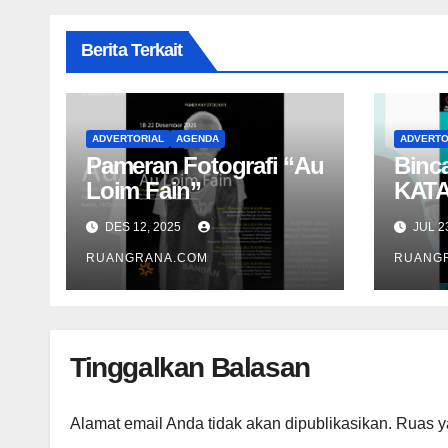
Berita Terkait
ADVERTORIAL
AGENDA
ADVERTO
Pameran Fotografi “Au
Binc
Loim Fain”
KATA
Pres
DES 12, 2025
JUL 2
Nam
RUANGRANA.COM
RUANG
Tinggalkan Balasan
Alamat email Anda tidak akan dipublikasikan.
Ruas y