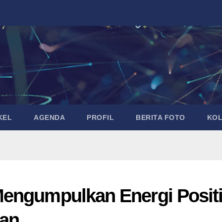
KEL
AGENDA
PROFIL
BERITA FOTO
KO
engumpulkan Energi Positi
san