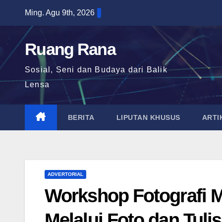
Skip
Ming. Agu 9th, 2026
to
content
Ruang Rana
Sosial, Seni dan Budaya dari Balik
Lensa
BERITA
LIPUTAN KHUSUS
ARTI
ADVERTORIAL
Workshop Fotografi M
Melalui Foto dan Tuli