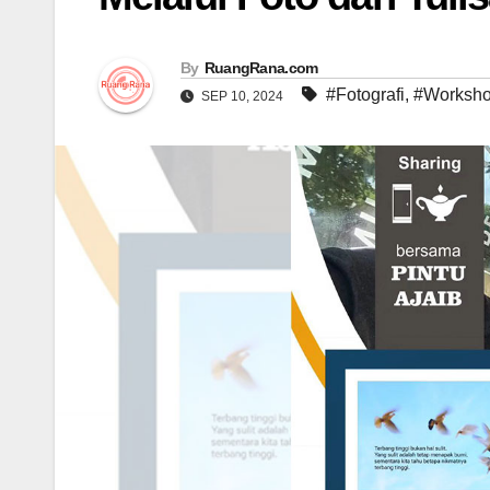
By
RuangRana.com
#Fotografi
,
#Worksh
SEP 10, 2024