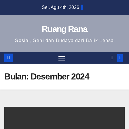
Skip
Sel. Agu 4th, 2026
to
content
Ruang Rana
Sosial, Seni dan Budaya dari Balik Lensa
Bulan:
Desember 2024