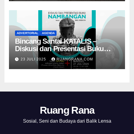
ADVERTORIAL
AGENDA
Bincang Santai KATALIS –
Diskusi dan Presentasi Buku
Foto Nambangan
23 JULI 2025
RUANGRANA.COM
Ruang Rana
Sosial, Seni dan Budaya dari Balik Lensa