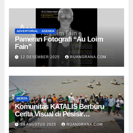
ADVERTORIAL
AGENDA
Pameran Fotografi “Au Loim
Fain”
12 DESEMBER 2025
RUANGRANA.COM
BERITA
Komunitas KATALIS Berburu
Cerita Visual di Pesisir
Nambangan
24 AGUSTUS 2025
RUANGRANA.COM