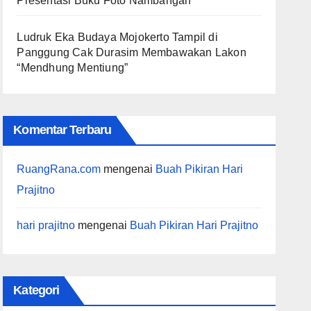
Presentasi Buku Foto Nambangan
Ludruk Eka Budaya Mojokerto Tampil di
Panggung Cak Durasim Membawakan Lakon
“Mendhung Mentiung”
Komentar Terbaru
RuangRana.com
mengenai
Buah Pikiran Hari
Prajitno
hari prajitno
mengenai
Buah Pikiran Hari Prajitno
Kategori