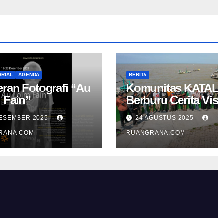
RIAL
AGENDA
BERITA
ran Fotografi “Au
Komunitas KATAL
 Fain”
Berburu Cerita Vis
di Pesisir Namba
DESEMBER 2025
24 AGUSTUS 2025
RANA.COM
RUANGRANA.COM