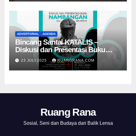
ADVERTORIAL
AGENDA
Bincang Santai KATALIS –
Diskusi dan Presentasi Buku
Foto Nambangan
23 JULI 2025
RUANGRANA.COM
Ruang Rana
Sosial, Seni dan Budaya dari Balik Lensa