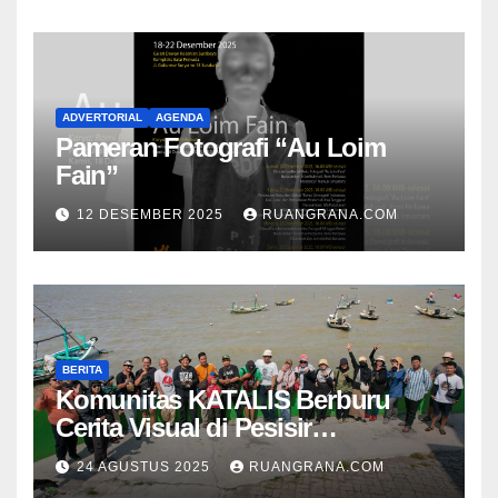
ADVERTORIAL
AGENDA
Pameran Fotografi “Au Loim
Fain”
12 DESEMBER 2025
RUANGRANA.COM
BERITA
Komunitas KATALIS Berburu
Cerita Visual di Pesisir
Nambangan
24 AGUSTUS 2025
RUANGRANA.COM