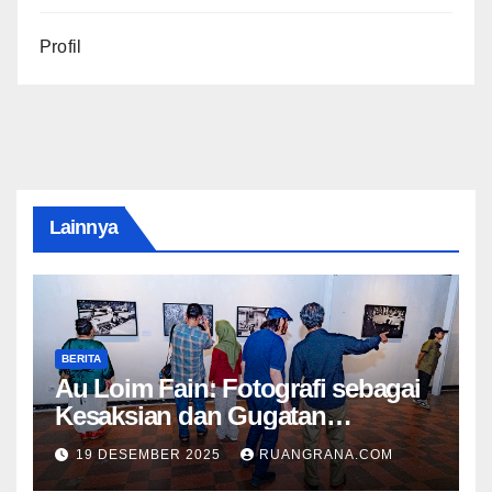
Profil
Lainnya
BERITA
Au Loim Fain: Fotografi sebagai
Kesaksian dan Gugatan
Kemanusiaan
19 DESEMBER 2025
RUANGRANA.COM