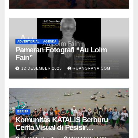
ADVERTORIAL
AGENDA
Pameran Fotografi “Au Loim
Fain”
12 DESEMBER 2025
RUANGRANA.COM
BERITA
Komunitas KATALIS Berburu
Cerita Visual di Pesisir
Nambangan