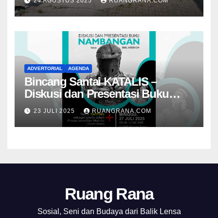
24 AGUSTUS 2025
RUANGRANA.COM
ADVERTORIAL
AGENDA
Bincang Santai KATALIS –
Diskusi dan Presentasi Buku
Foto Nambangan
23 JULI 2025
RUANGRANA.COM
Ruang Rana
Sosial, Seni dan Budaya dari Balik Lensa