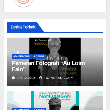
Berita Terkait
ADVERTORIAL
AGENDA
Pameran Fotografi “Au Loim
Fain”
DES 12, 2025
RUANGRANA.COM