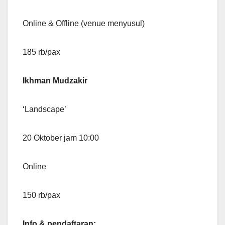
Online & Offline (venue menyusul)
185 rb/pax
Ikhman Mudzakir
‘Landscape’
20 Oktober jam 10:00
Online
150 rb/pax
Info & pendaftaran: