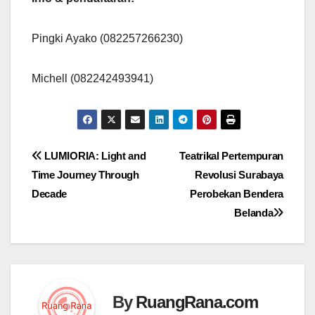
Pingki Ayako (082257266230)
Michell (082242493941)
Navigasi
LUMIORIA: Light and
Teatrikal Pertempuran
Time Journey Through
Revolusi Surabaya
pos
Decade
Perobekan Bendera
Belanda
By
RuangRana.com