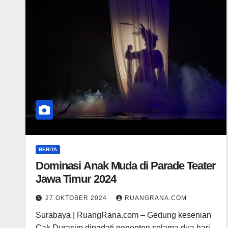
BERITA
Dominasi Anak Muda di Parade Teater
Jawa Timur 2024
27 OKTOBER 2024
RUANGRANA.COM
Surabaya | RuangRana.com – Gedung kesenian
Cak Durasim dipadati penonton selama dua hari