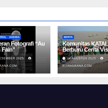
RIAL
AGENDA
BERITA
ran Fotografi “Au
Komunitas KATAL
 Fain”
Berburu Cerita Vis
di Pesisir Namba
DESEMBER 2025
24 AGUSTUS 2025
RANA.COM
RUANGRANA.COM