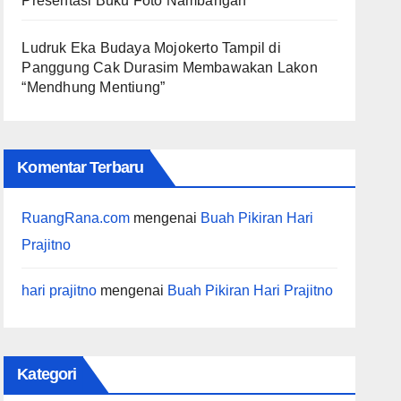
Presentasi Buku Foto Nambangan
Ludruk Eka Budaya Mojokerto Tampil di
Panggung Cak Durasim Membawakan Lakon
“Mendhung Mentiung”
Komentar Terbaru
RuangRana.com
mengenai
Buah Pikiran Hari
Prajitno
hari prajitno
mengenai
Buah Pikiran Hari Prajitno
Kategori