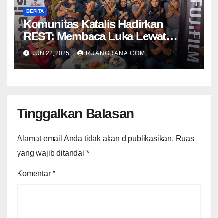
BERITA
Komunitas Katalis Hadirkan
REST: Membaca Luka Lewat
Keheningan, Menyulam Makna
JUN 22, 2025
RUANGRANA.COM
Lewat Visual
Tinggalkan Balasan
Alamat email Anda tidak akan dipublikasikan.
Ruas
yang wajib ditandai
*
Komentar
*