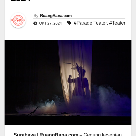
By
RuangRana.com
#Parade Teater
,
#Teater
OKT 27, 2024
Surabaya | RuangRana.com –
Gedung kesenian