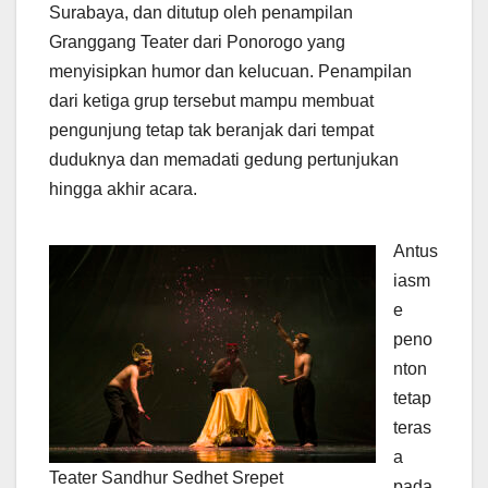
Surabaya, dan ditutup oleh penampilan
Granggang Teater dari Ponorogo yang
menyisipkan humor dan kelucuan. Penampilan
dari ketiga grup tersebut mampu membuat
pengunjung tetap tak beranjak dari tempat
duduknya dan memadati gedung pertunjukan
hingga akhir acara.
Antus
iasm
e
peno
nton
tetap
teras
a
Teater Sandhur Sedhet Srepet
pada