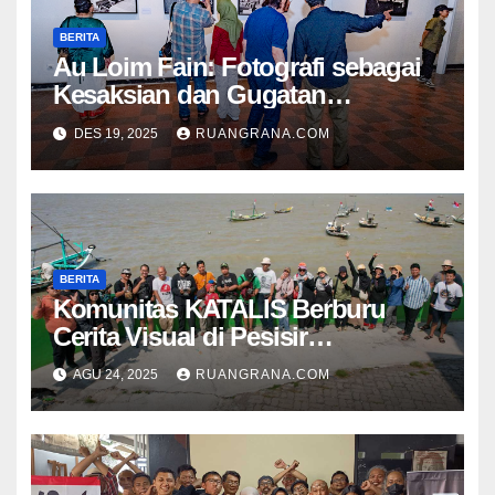
BERITA
Au Loim Fain: Fotografi sebagai
Kesaksian dan Gugatan
Kemanusiaan
DES 19, 2025
RUANGRANA.COM
BERITA
Komunitas KATALIS Berburu
Cerita Visual di Pesisir
Nambangan
AGU 24, 2025
RUANGRANA.COM