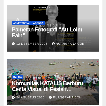
ADVERTORIAL
AGENDA
Pameran Fotografi “Au Loim
Fain”
12 DESEMBER 2025
RUANGRANA.COM
BERITA
Komunitas KATALIS Berburu
Cerita Visual di Pesisir
Nambangan
24 AGUSTUS 2025
RUANGRANA.COM