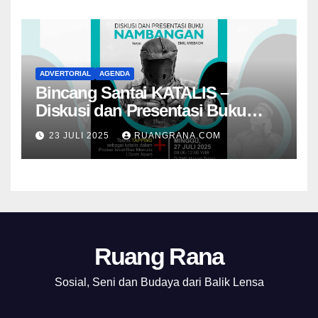
ADVERTORIAL
AGENDA
Bincang Santai KATALIS –
Diskusi dan Presentasi Buku
Foto Nambangan
23 JULI 2025
RUANGRANA.COM
Ruang Rana
Sosial, Seni dan Budaya dari Balik Lensa