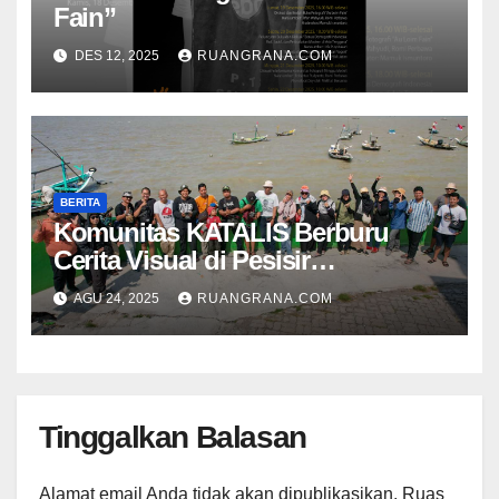
Fain”
DES 12, 2025
RUANGRANA.COM
BERITA
Komunitas KATALIS Berburu
Cerita Visual di Pesisir
Nambangan
AGU 24, 2025
RUANGRANA.COM
Tinggalkan Balasan
Alamat email Anda tidak akan dipublikasikan.
Ruas