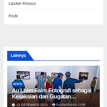
Liputan Khusus
Profil
Lainnya
BERITA
Au Loim Fain: Fotografi sebagai
Kesaksian dan Gugatan
Kemanusiaan
19 DESEMBER 2025
RUANGRANA.COM