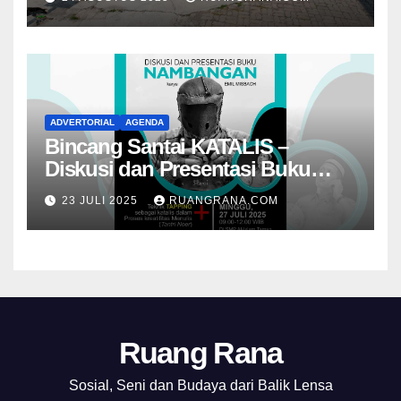
ADVERTORIAL
AGENDA
Bincang Santai KATALIS –
Diskusi dan Presentasi Buku
Foto Nambangan
23 JULI 2025
RUANGRANA.COM
Ruang Rana
Sosial, Seni dan Budaya dari Balik Lensa