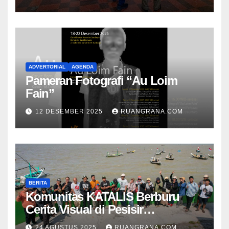
ADVERTORIAL
AGENDA
Pameran Fotografi “Au Loim
Fain”
12 DESEMBER 2025
RUANGRANA.COM
BERITA
Komunitas KATALIS Berburu
Cerita Visual di Pesisir
Nambangan
24 AGUSTUS 2025
RUANGRANA.COM