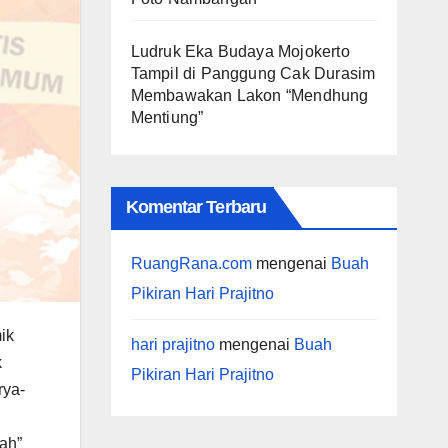
Ludruk Eka Budaya Mojokerto
Tampil di Panggung Cak Durasim
Membawakan Lakon “Mendhung
Mentiung”
Komentar Terbaru
RuangRana.com
mengenai
Buah
Pikiran Hari Prajitno
ik
hari prajitno
mengenai
Buah
k
Pikiran Hari Prajitno
rya-
ah”