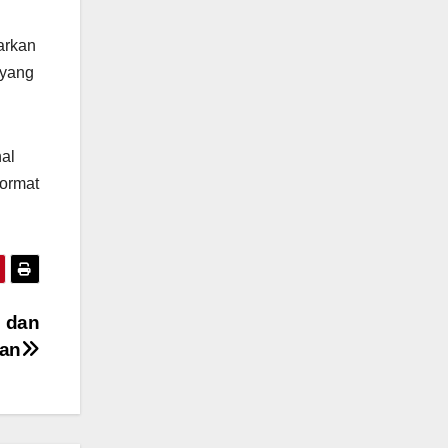
arkan
 yang
nal
format
 dan
an