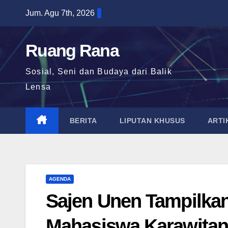
Skip
Jum. Agu 7th, 2026
to
content
Ruang Rana
Sosial, Seni dan Budaya dari Balik
Lensa
BERITA
LIPUTAN KHUSUS
ARTI
AGENDA
Sajen Unen Tampilkan
Mahasiswa Karawita