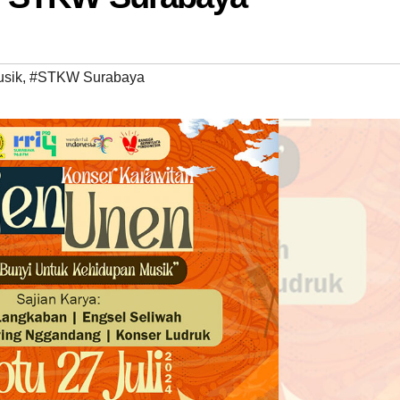
usik
,
#STKW Surabaya