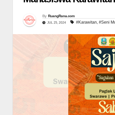
By
RuangRana.com
#Karawitan
,
#Seni M
JUL 25, 2024