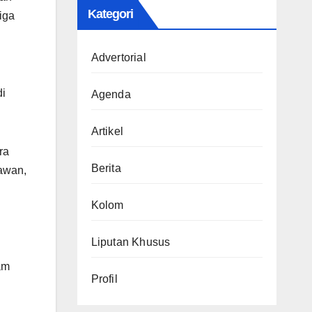
Kategori
iga
Advertorial
di
Agenda
Artikel
ra
Berita
awan,
Kolom
Liputan Khusus
am
Profil