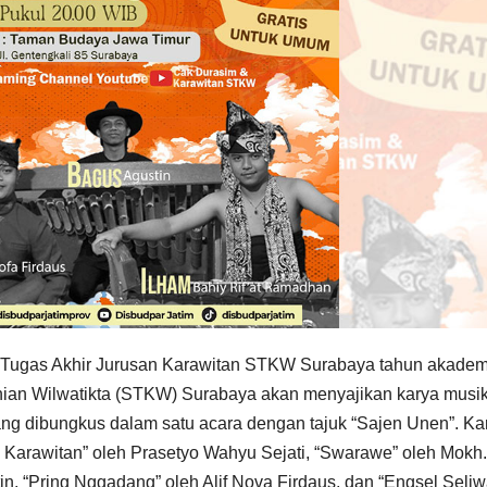
 Tugas Akhir Jurusan Karawitan STKW Surabaya tahun akadem
ian Wilwatikta (STKW) Surabaya akan menyajikan karya musi
ang dibungkus dalam satu acara dengan tajuk “Sajen Unen”. Ka
k Karawitan” oleh Prasetyo Wahyu Sejati, “Swarawe” oleh Mokh.
n, “Pring Nggadang” oleh Alif Nova Firdaus, dan “Engsel Seliw