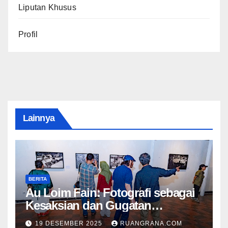
Liputan Khusus
Profil
Lainnya
BERITA
Au Loim Fain: Fotografi sebagai
Kesaksian dan Gugatan
Kemanusiaan
19 DESEMBER 2025
RUANGRANA.COM