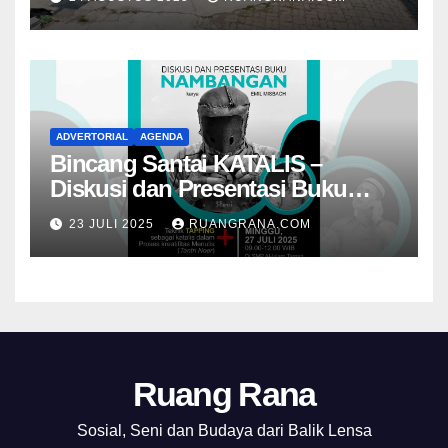
ADVERTORIAL
AGENDA
Bincang Santai KATALIS –
Diskusi dan Presentasi Buku
Foto Nambangan
23 JULI 2025
RUANGRANA.COM
Ruang Rana
Sosial, Seni dan Budaya dari Balik Lensa