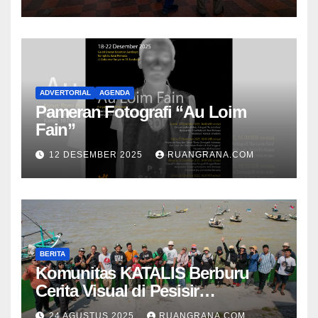
ADVERTORIAL
AGENDA
Pameran Fotografi “Au Loim
Fain”
12 DESEMBER 2025
RUANGRANA.COM
BERITA
Komunitas KATALIS Berburu
Cerita Visual di Pesisir
Nambangan
24 AGUSTUS 2025
RUANGRANA.COM