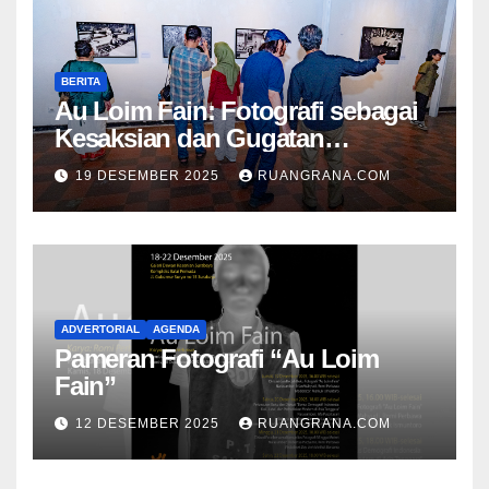
BERITA
Au Loim Fain: Fotografi sebagai
Kesaksian dan Gugatan
Kemanusiaan
19 DESEMBER 2025
RUANGRANA.COM
ADVERTORIAL
AGENDA
Pameran Fotografi “Au Loim
Fain”
12 DESEMBER 2025
RUANGRANA.COM