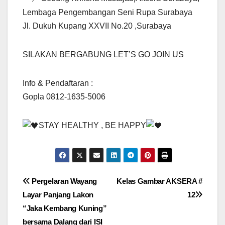
Lembaga Pengembangan Seni Rupa Surabaya
Jl. Dukuh Kupang XXVII No.20 ,Surabaya
SILAKAN BERGABUNG LET’S GO JOIN US
Info & Pendaftaran :
Gopla 0812-1635-5006
STAY HEALTHY , BE HAPPY
Navigasi
Pergelaran Wayang
Kelas Gambar AKSERA #
Layar Panjang Lakon
12
pos
“Jaka Kembang Kuning”
bersama Dalang dari ISI