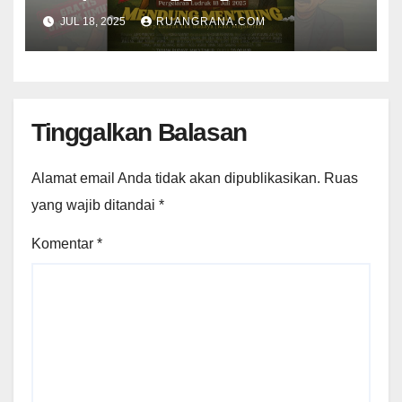
Membawakan Lakon “Mendhung
JUL 18, 2025
RUANGRANA.COM
Mentiung”
Tinggalkan Balasan
Alamat email Anda tidak akan dipublikasikan.
Ruas
yang wajib ditandai
*
Komentar
*