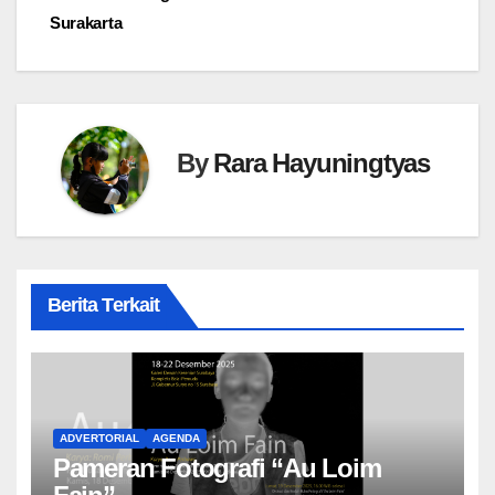
Surakarta
By
Rara Hayuningtyas
Berita Terkait
ADVERTORIAL
AGENDA
Pameran Fotografi “Au Loim