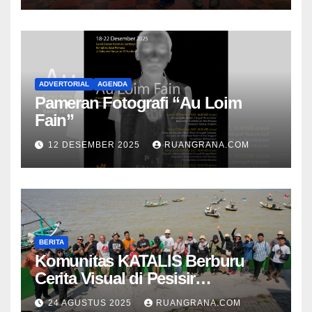
ADVERTORIAL
AGENDA
Pameran Fotografi “Au Loim
Fain”
12 DESEMBER 2025
RUANGRANA.COM
BERITA
Komunitas KATALIS Berburu
Cerita Visual di Pesisir
Nambangan
24 AGUSTUS 2025
RUANGRANA.COM