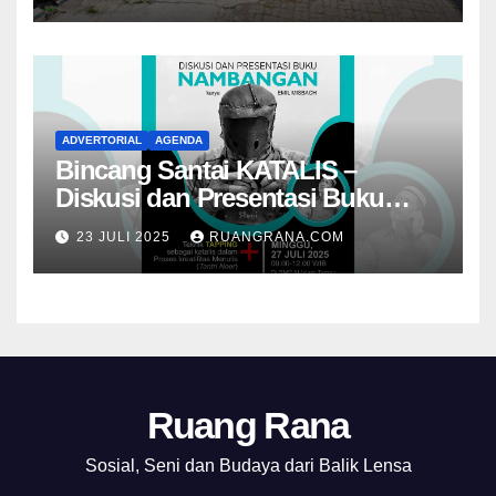
ADVERTORIAL
AGENDA
Bincang Santai KATALIS –
Diskusi dan Presentasi Buku
Foto Nambangan
23 JULI 2025
RUANGRANA.COM
Ruang Rana
Sosial, Seni dan Budaya dari Balik Lensa