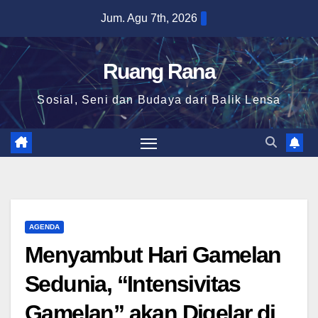
Skip
Jum. Agu 7th, 2026
to
content
Ruang Rana
Sosial, Seni dan Budaya dari Balik Lensa
AGENDA
Menyambut Hari Gamelan
Sedunia, “Intensivitas
Gamelan” akan Digelar di