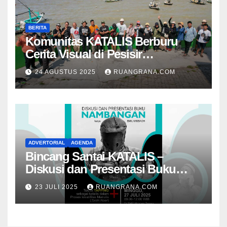
BERITA
Komunitas KATALIS Berburu
Cerita Visual di Pesisir
Nambangan
24 AGUSTUS 2025
RUANGRANA.COM
ADVERTORIAL
AGENDA
Bincang Santai KATALIS –
Diskusi dan Presentasi Buku
Foto Nambangan
23 JULI 2025
RUANGRANA.COM