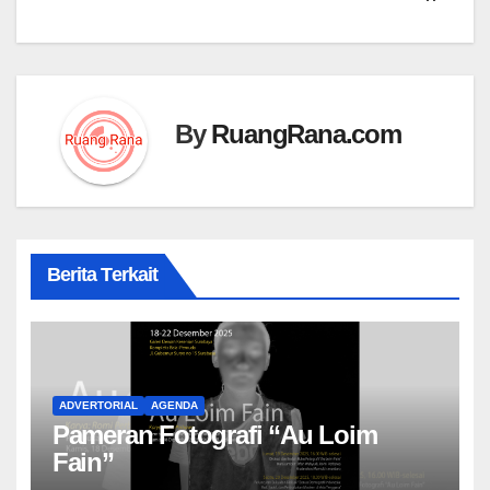
By
RuangRana.com
Berita Terkait
ADVERTORIAL
AGENDA
Pameran Fotografi “Au Loim
Fain”