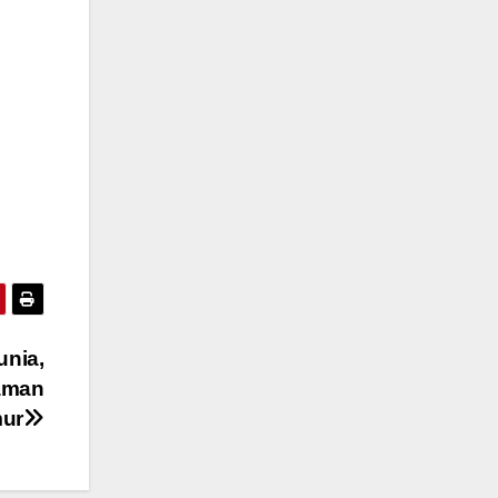
nia,
Taman
mur