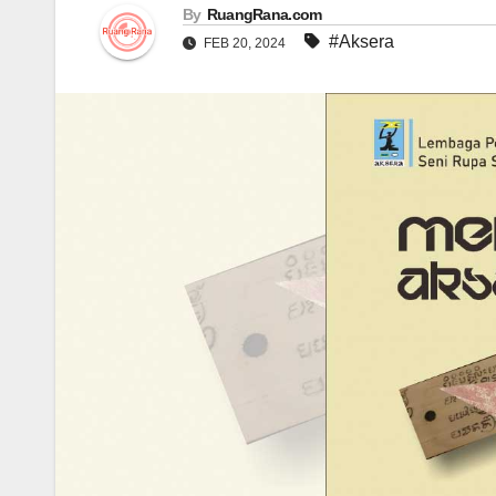
By
RuangRana.com
#Aksera
FEB 20, 2024