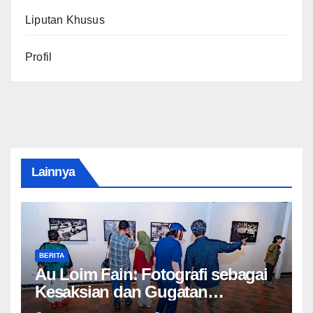
Liputan Khusus
Profil
Lainnya
BERITA
Au Loim Fain: Fotografi sebagai
Kesaksian dan Gugatan
Kemanusiaan