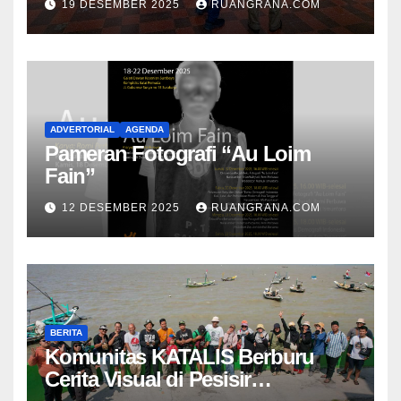
19 DESEMBER 2025
RUANGRANA.COM
ADVERTORIAL
AGENDA
Pameran Fotografi “Au Loim
Fain”
12 DESEMBER 2025
RUANGRANA.COM
BERITA
Komunitas KATALIS Berburu
Cerita Visual di Pesisir