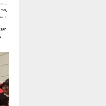
-sela
ran,
atin
isan
g