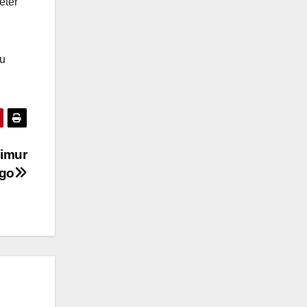
eter
tu
Timur
ggo