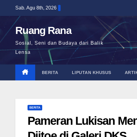
Skip
Sab. Agu 8th, 2026
to
content
Ruang Rana
Sosial, Seni dan Budaya dari Balik
Lensa
BERITA
LIPUTAN KHUSUS
ARTI
BERITA
Pameran Lukisan Mem
Djitoe di Galeri DKS