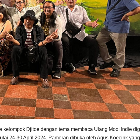
a kelompok Djitoe dengan tema membaca Ulang Mooi Indie dig
lai 24-30 April 2024. Pameran dibuka oleh Agus Koecink yan