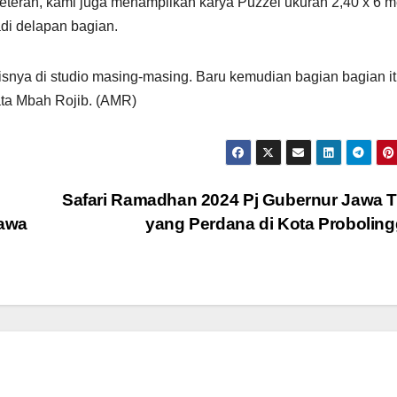
teran, kami juga menampilkan karya Puzzel ukuran 2,40 x 6 m
di delapan bagian.
kisnya di studio masing-masing. Baru kemudian bagian bagian i
ata Mbah Rojib. (AMR)
Safari Ramadhan 2024 Pj Gubernur Jawa 
awa
yang Perdana di Kota Probolin