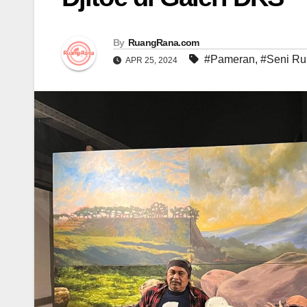
By
RuangRana.com
#Pameran
,
#Seni Ru
APR 25, 2024