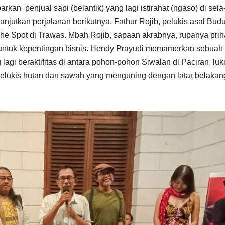
 penjual sapi (belantik) yang lagi istirahat (ngaso) di sela
jutkan perjalanan berikutnya. Fathur Rojib, pelukis asal Budu
 Spot di Trawas. Mbah Rojib, sapaan akrabnya, rupanya prih
i untuk kepentingan bisnis. Hendy Prayudi memamerkan sebuah
agi beraktifitas di antara pohon-pohon Siwalan di Paciran, luk
 melukis hutan dan sawah yang menguning dengan latar belakan