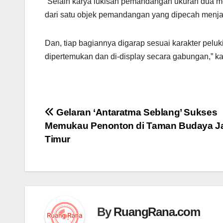
“Selain karya lukisan pemandangan ukuran dua me
dari satu objek pemandangan yang dipecah menja
Dan, tiap bagiannya digarap sesuai karakter pelu
dipertemukan dan di-display secara gabungan,” k
Navigasi
Gelaran ‘Antaratma Seblang’ Sukses
Memukau Penonton di Taman Budaya J
pos
Timur
By
RuangRana.com