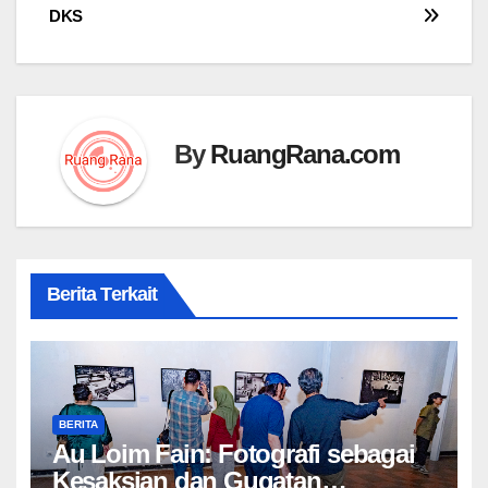
DKS
By
RuangRana.com
Berita Terkait
BERITA
Au Loim Fain: Fotografi sebagai
Kesaksian dan Gugatan