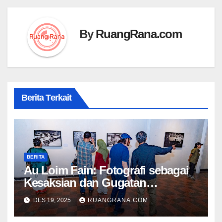
By
RuangRana.com
Berita Terkait
BERITA
Au Loim Fain: Fotografi sebagai
Kesaksian dan Gugatan
Kemanusiaan
DES 19, 2025
RUANGRANA.COM