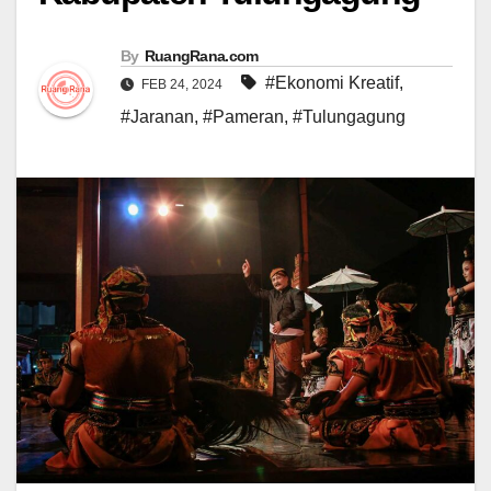
By
RuangRana.com
#Ekonomi Kreatif
,
FEB 24, 2024
#Jaranan
,
#Pameran
,
#Tulungagung