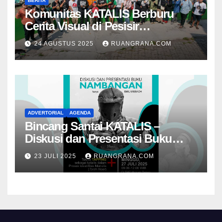
BERITA
Komunitas KATALIS Berburu
Cerita Visual di Pesisir
Nambangan
24 AGUSTUS 2025
RUANGRANA.COM
ADVERTORIAL
AGENDA
Bincang Santai KATALIS –
Diskusi dan Presentasi Buku
Foto Nambangan
23 JULI 2025
RUANGRANA.COM