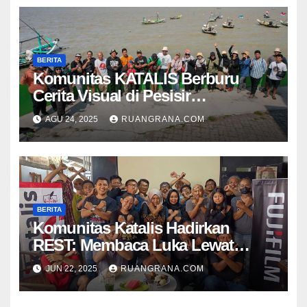
BERITA
Komunitas KATALIS Berburu
Cerita Visual di Pesisir
Nambangan
AGU 24, 2025
RUANGRANA.COM
BERITA
Komunitas Katalis Hadirkan
REST: Membaca Luka Lewat
Keheningan, Menyulam Makna
JUN 22, 2025
RUANGRANA.COM
Lewat Visual