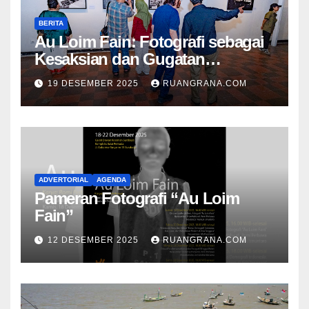
BERITA
Au Loim Fain: Fotografi sebagai
Kesaksian dan Gugatan
Kemanusiaan
19 DESEMBER 2025
RUANGRANA.COM
ADVERTORIAL
AGENDA
Pameran Fotografi “Au Loim
Fain”
12 DESEMBER 2025
RUANGRANA.COM