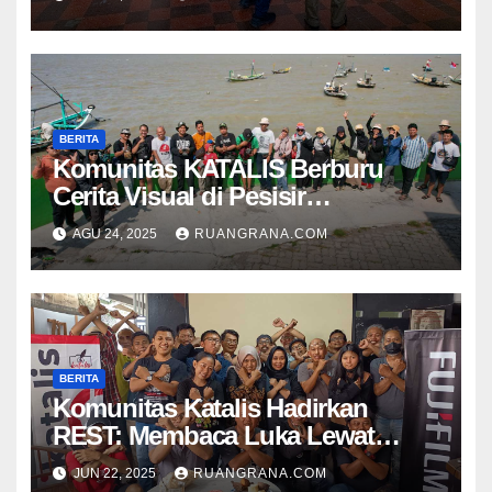
BERITA
Komunitas KATALIS Berburu
Cerita Visual di Pesisir
Nambangan
AGU 24, 2025
RUANGRANA.COM
BERITA
Komunitas Katalis Hadirkan
REST: Membaca Luka Lewat
Keheningan, Menyulam Makna
JUN 22, 2025
RUANGRANA.COM
Lewat Visual