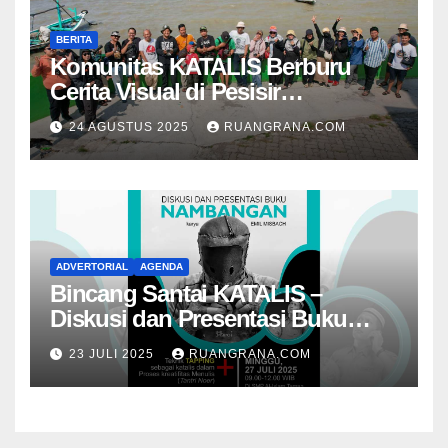
BERITA
Komunitas KATALIS Berburu
Cerita Visual di Pesisir
Nambangan
24 AGUSTUS 2025
RUANGRANA.COM
ADVERTORIAL
AGENDA
Bincang Santai KATALIS –
Diskusi dan Presentasi Buku
Foto Nambangan
23 JULI 2025
RUANGRANA.COM